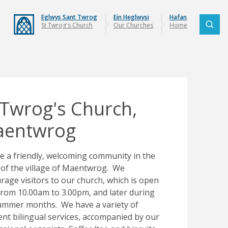
Eglwys Sant Twrog
Ein Heglwysi
Hafan
St Twrog's Church
Our Churches
Home
 Twrog's Church,
entwrog
e a friendly, welcoming community in the
 of the village of Maentwrog. We
rage visitors to our church, which is open
 from 10.00am to 3.00pm, and later during
ummer months. We have a variety of
rent bilingual services, accompanied by our