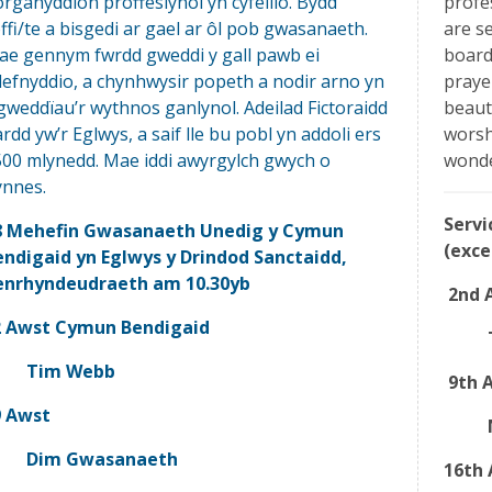
rganyddion proffesiynol yn cyfeilio. Bydd
profe
ffi/te a bisgedi ar gael ar ôl pob gwasanaeth.
are s
ae gennym fwrdd gweddi y gall pawb ei
board 
efnyddio, a chynhwysir popeth a nodir arno yn
praye
gweddïau’r wythnos ganlynol. Adeilad Fictoraidd
beauti
rdd yw’r Eglwys, a saif lle bu pobl yn addoli ers
worsh
00 mlynedd. Mae iddi awyrgylch gwych o
wonde
ynnes.
Servi
8 Mehefin Gwasanaeth Unedig y Cymun
(exc
endigaid yn Eglwys y Drindod Sanctaidd,
enrhyndeudraeth am 10.30yb
2nd 
 Awst Cymun Bendigaid
Tim Webb
9th 
 Awst
Dim Gwasanaeth
16th