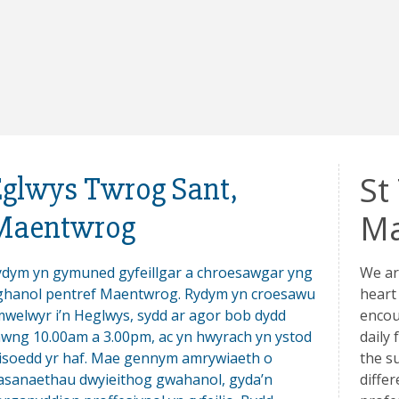
St
glwys Twrog Sant,
Ma
Maentwrog
ydym yn gymuned gyfeillgar a chroesawgar yng
We ar
ghanol pentref Maentwrog. Rydym yn croesawu
heart
welwyr i’n Heglwys, sydd ar agor bob dydd
encou
wng 10.00am a 3.00pm, ac yn hwyrach yn ystod
daily
isoedd yr haf. Mae gennym amrywiaeth o
the s
asanaethau dwyieithog gwahanol, gyda’n
diffe