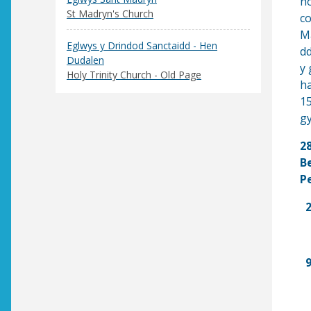
ho
St Madryn's Church
co
M
Eglwys y Drindod Sanctaidd - Hen
dd
Dudalen
y 
Holy Trinity Church - Old Page
ha
15
g
2
B
P
2
9