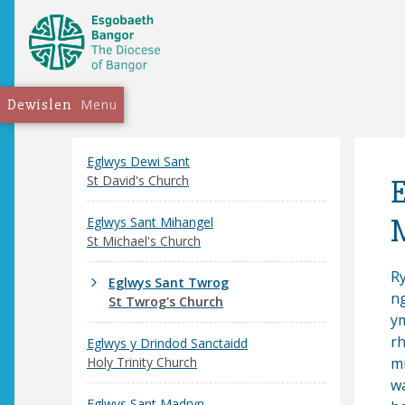
Dewislen
Menu
Eglwys Dewi Sant
St David's Church
E
Eglwys Sant Mihangel
St Michael's Church
R
Eglwys Sant Twrog
n
St Twrog's Church
ym
rh
Eglwys y Drindod Sanctaidd
Holy Trinity Church
m
w
Eglwys Sant Madryn